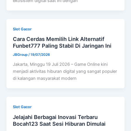
ekosistem digital saat ini dengan
Slot Gacor
Cara Cerdas Memilih Link Alternatif
Funbet777 Paling Stabil Di Jaringan Ini
JBGroup
/
19/07/2026
Jakarta, Minggu 19 Juli 2026 – Game Online kini
menjadi aktivitas hiburan digital yang sangat populer
di kalangan masyarakat modern
Slot Gacor
Jelajahi Berbagai Inovasi Terbaru
Bocah123 Saat Sesi Hiburan Dimulai