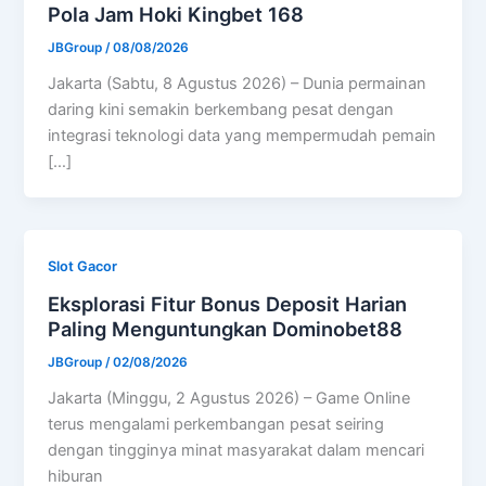
Pola Jam Hoki Kingbet 168
JBGroup
/
08/08/2026
Jakarta (Sabtu, 8 Agustus 2026) – Dunia permainan
daring kini semakin berkembang pesat dengan
integrasi teknologi data yang mempermudah pemain
[…]
Slot Gacor
Eksplorasi Fitur Bonus Deposit Harian
Paling Menguntungkan Dominobet88
JBGroup
/
02/08/2026
Jakarta (Minggu, 2 Agustus 2026) – Game Online
terus mengalami perkembangan pesat seiring
dengan tingginya minat masyarakat dalam mencari
hiburan