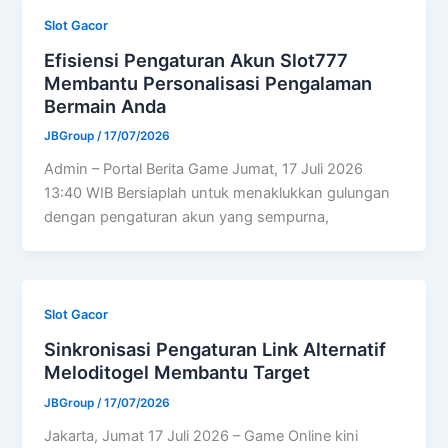
Slot Gacor
Efisiensi Pengaturan Akun Slot777
Membantu Personalisasi Pengalaman
Bermain Anda
JBGroup
/
17/07/2026
Admin – Portal Berita Game Jumat, 17 Juli 2026
13:40 WIB Bersiaplah untuk menaklukkan gulungan
dengan pengaturan akun yang sempurna,
Slot Gacor
Sinkronisasi Pengaturan Link Alternatif
Meloditogel Membantu Target
JBGroup
/
17/07/2026
Jakarta, Jumat 17 Juli 2026 – Game Online kini